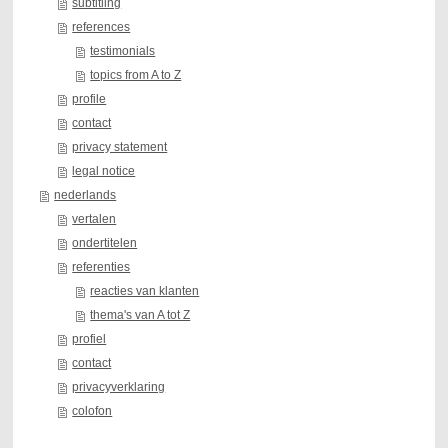
subtitling
references
testimonials
topics from A to Z
profile
contact
privacy statement
legal notice
nederlands
vertalen
ondertitelen
referenties
reacties van klanten
thema's van A tot Z
profiel
contact
privacyverklaring
colofon