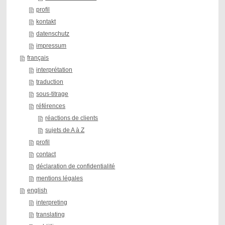
profil
kontakt
datenschutz
impressum
français
interprétation
traduction
sous-titrage
références
réactions de clients
sujets de A à Z
profil
contact
déclaration de confidentialité
mentions légales
english
interpreting
translating