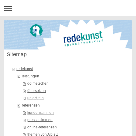
Sitemap
redekunst
leistungen
dolmetschen
übersetzen
untertiteln
referenzen
kundenstimmen
pressestimmen
online-referenzen
themen von A bis Z