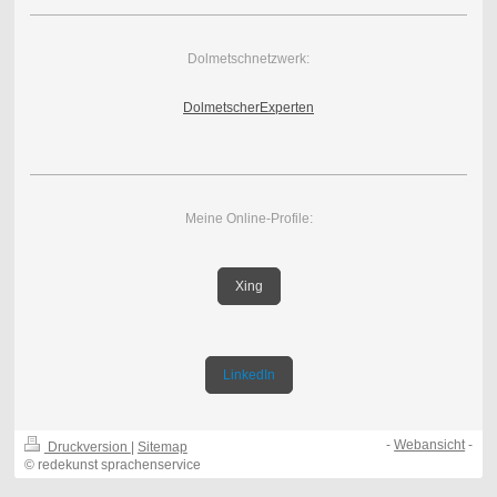
Dolmetschnetzwerk:
DolmetscherExperten
Meine Online-Profile:
Xing
LinkedIn
-
Webansicht
-
Druckversion
|
Sitemap
© redekunst sprachenservice