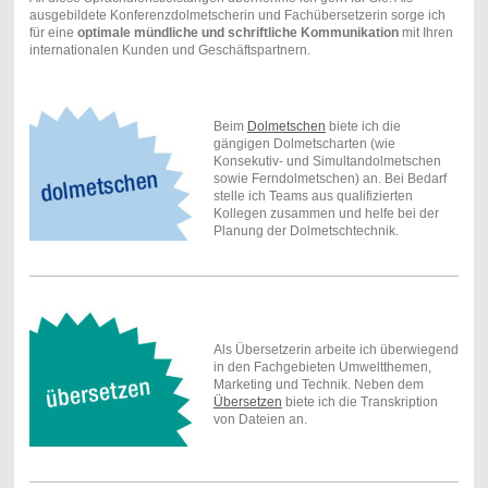
ausgebildete Konferenzdolmetscherin und Fachübersetzerin sorge ich
für eine
optimale mündliche und schriftliche Kommunikation
mit Ihren
internationalen Kunden und Geschäftspartnern.
Beim
Dolmetschen
biete ich die
gängigen Dolmetscharten (wie
Konsekutiv- und Simultandolmetschen
sowie Ferndolmetschen) an. Bei Bedarf
stelle ich Teams aus qualifizierten
Kollegen zusammen und helfe bei der
Planung der Dolmetschtechnik.
Als Übersetzerin arbeite ich überwiegend
in den Fachgebieten Umweltthemen,
Marketing und Technik. Neben dem
Übersetzen
biete ich die Transkription
von Dateien an.