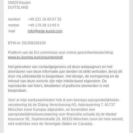
50829 Keulen
DUITSLAND
kantoor
+49 221 16 83 67 32
mobiel
+49 178 28 13 65 0
mail
info@rede-kunst.com
BTW-nr: DE268258109
Platform van de EU-commissie voor online geschillenbeslechting:
www.ec.europa.eu/consumers/odr
Het gebruiken van contactgegevens uit deze webpagina's en het
doorsturen van deze informatie aan derden ist strikt verboden, tenzij dit
door mij uitdrukkelijk is toegestaan. Het design, de vormgeving en de
inhoud van deze
website
zijn mijn intellectueel eigendom. De
reproductie van foto's, tekstdelen of grafische elementen is niet
toegestaan.
Voor al mijn werkzaamheden heb ik een beroeps-aansprakelijkheids-
verzekering bij de Dialog Versicherung AG, Adenauerring 7, 81737
München (voor Europa) afgesloten, en bovendien een
aansprakelijkheidsverzekering voor financiële schade bij de Markel
Insurance SE, Sophienstraße 26, 80333 München (voor de hele wereld,
met restricties voor de Verenigde Staten en Canada).