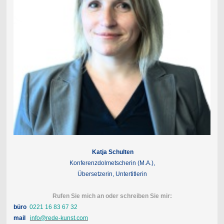
Katja Schulten
Konferenzdolmetscherin (M.A.),
Übersetzerin, Untertitlerin
Rufen Sie mich an oder schreiben Sie mir:
büro
0221 16 83 67 32
mail
info@rede-kunst.com