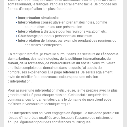
sont l'allemand, le français, l'anglais et l'allemand facile. Je propose les
formes d'interprétation les plus répandues :
•
Interprétation simultanée
•
Interprétation consécutive
en prenant des notes, comme
pour un discours ou une présentation
•
Interprétation à distance
pour les réunions via Zoom etc.
•
Chuchotage
pour deux personnes au maximum
•
Interprétation de liaison
, par exemple pendant des réunions ou
des visites d'entreprises
En tant qu'interprète, je travaille surtout dans les secteurs
de l'économie,
du marketing, des technologies, de la politique internationale, du
travail, de la formation, de l'interculturel
et
du social
. Vous trouverez
une liste complète des domaines dans lesquels j'ai acquis de
nombreuses expériences à la page
références
. Je serais également
ravie de m'initier à de nouveaux secteurs pour une mission
d'interprétation.
Pour assurer une interprétation méticuleuse, je me prépare avec la plus
grande assiduité pour chaque mission. Cela inclut d'acquérir des
connaissances fondamentales dans le domaine de mon client et de
maîtriser le vocabulaire technique requis.
Les interprètes sont souvent engagés en équipe. Je fais donc partie d'un
réseau d'interprètes qualifiés avec lesquels j'assume des missions en
équipe, également pour des conférences multilingues.